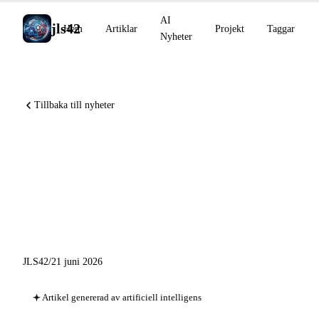
AI
jls42
Hem
Artiklar
Projekt
Taggar
Nyheter
Tillbaka till nyheter
Perplexity Computer går in i
kryssningsfart, GLM-5.2
gratis på Together AI,
agentiska kodverktyg
JLS42
/
21 juni 2026
Artikel genererad av artificiell intelligens