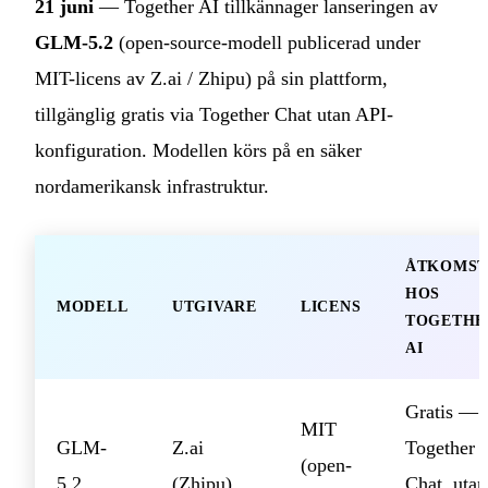
21 juni
— Together AI tillkännager lanseringen av
GLM-5.2
(open-source-modell publicerad under
MIT-licens av Z.ai / Zhipu) på sin plattform,
tillgänglig gratis via Together Chat utan API-
konfiguration. Modellen körs på en säker
nordamerikansk infrastruktur.
ÅTKOMST
HOS
MODELL
UTGIVARE
LICENS
TOGETHE
AI
Gratis —
MIT
GLM-
Z.ai
Together
(open-
5.2
(Zhipu)
Chat, utan