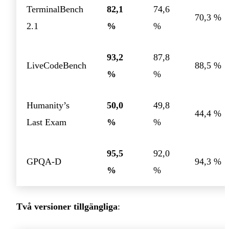
TerminalBench
82,1
74,6
70,3 %
2.1
%
%
93,2
87,8
LiveCodeBench
88,5 %
%
%
Humanity’s
50,0
49,8
44,4 %
Last Exam
%
%
95,5
92,0
GPQA-D
94,3 %
%
%
Två versioner tillgängliga
: