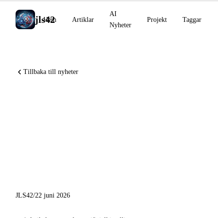
AI
jls42
Hem
Artiklar
Projekt
Taggar
Nyheter
Tillbaka till nyheter
OpenAI utökar Daybreak till
cybersäkerhet, Sakana Fugu
hävdar en ny nivå på SWE-
Bench, Cursor tränar en
modell med SpaceX
JLS42
/
22 juni 2026