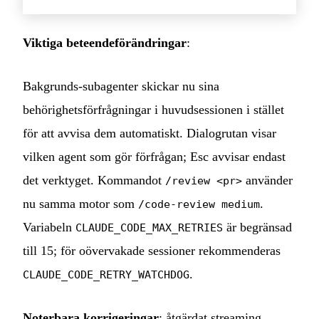
Viktiga beteendeförändringar
:
Bakgrunds-subagenter skickar nu sina
behörighetsförfrågningar i huvudsessionen i stället
för att avvisa dem automatiskt. Dialogrutan visar
vilken agent som gör förfrågan; Esc avvisar endast
det verktyget. Kommandot
använder
/review <pr>
nu samma motor som
.
/code-review medium
Variabeln
är begränsad
CLAUDE_CODE_MAX_RETRIES
till 15; för oövervakade sessioner rekommenderas
.
CLAUDE_CODE_RETRY_WATCHDOG
Noterbara korrigeringar
: åtgärdat streaming