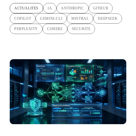
ACTUALITES
IA
ANTHROPIC
GITHUB
COPILOT
GEMINI-CLI
MISTRAL
DEEPSEEK
PERPLEXITY
COHERE
SECURITE