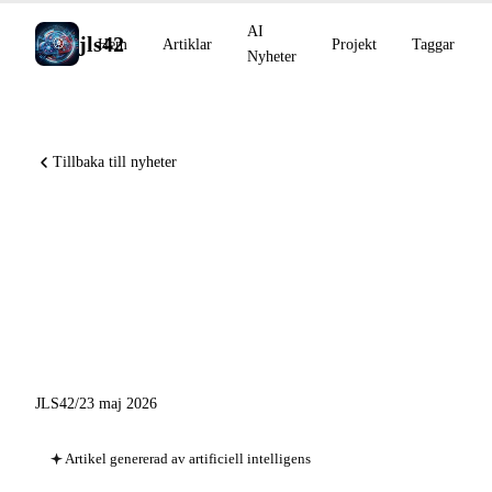
AI
jls42
Hem
Artiklar
Projekt
Taggar
Nyheter
Tillbaka till nyheter
Project Glasswing : 10 000
sårbarheter, GitHub Gartner
Leader, Mistral förvärvar
Emmi AI
JLS42
/
23 maj 2026
Artikel genererad av artificiell intelligens