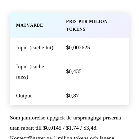
PRIS PER MILJON
MÄTVÄRDE
TOKENS
Input (cache hit)
$0,003625
Input (cache
$0,435
miss)
Output
$0,87
Som jämförelse uppgick de ursprungliga priserna
utan rabatt till $0,0145 / $1,74 / $3,48.
Kontextfönstret på 1 miljon tokens och lägena