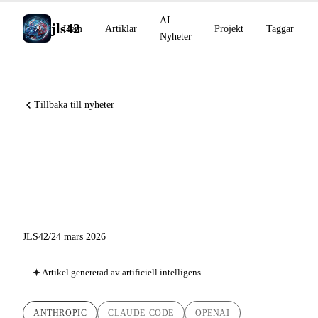
AI
jls42
Hem
Artiklar
Projekt
Taggar
Nyheter
Tillbaka till nyheter
Claude Code autoläge, visuell
shopping i ChatGPT, Grok
Imagine multi-image till video
JLS42
/
24 mars 2026
Artikel genererad av artificiell intelligens
ANTHROPIC
CLAUDE-CODE
OPENAI