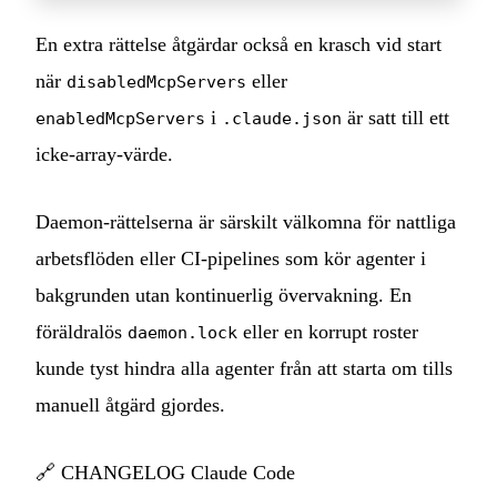
En extra rättelse åtgärdar också en krasch vid start
när
eller
disabledMcpServers
i
är satt till ett
enabledMcpServers
.claude.json
icke-array-värde.
Daemon-rättelserna är särskilt välkomna för nattliga
arbetsflöden eller CI-pipelines som kör agenter i
bakgrunden utan kontinuerlig övervakning. En
föräldralös
eller en korrupt roster
daemon.lock
kunde tyst hindra alla agenter från att starta om tills
manuell åtgärd gjordes.
🔗
CHANGELOG Claude Code