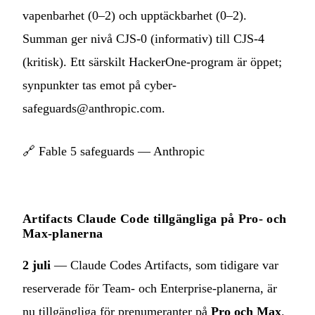
vapenbarhet (0–2) och upptäckbarhet (0–2).
Summan ger nivå CJS-0 (informativ) till CJS-4
(kritisk). Ett särskilt HackerOne-program är öppet;
synpunkter tas emot på
cyber-
safeguards@anthropic.com
.
🔗
Fable 5 safeguards — Anthropic
Artifacts Claude Code tillgängliga på Pro- och
Max-planerna
2 juli
— Claude Codes Artifacts, som tidigare var
reserverade för Team- och Enterprise-planerna, är
nu tillgängliga för prenumeranter på
Pro och Max
.