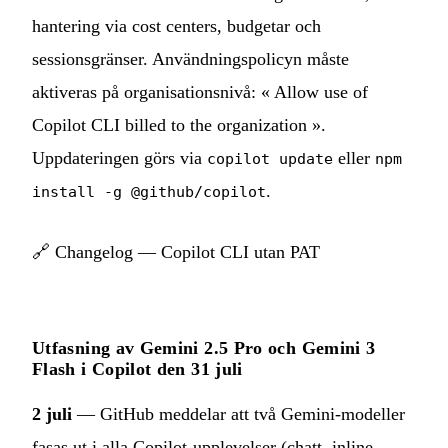
hantering via cost centers, budgetar och
sessionsgränser. Användningspolicyn måste
aktiveras på organisationsnivå: « Allow use of
Copilot CLI billed to the organization ».
Uppdateringen görs via
eller
copilot update
npm
.
install -g @github/copilot
🔗
Changelog — Copilot CLI utan PAT
Utfasning av Gemini 2.5 Pro och Gemini 3
Flash i Copilot den 31 juli
2 juli
— GitHub meddelar att två Gemini-modeller
fasas ut i alla Copilot-upplevelser (chatt, inline-