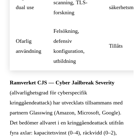
scanning, TLS-
dual use
säkerhetsma
forskning
Felsökning,
Ofarlig
defensiv
Tillåts
användning
konfiguration,
utbildning
Ramverket CJS — Cyber Jailbreak Severity
(allvarlighetsgrad för cyberspecifik
kringgåendeattack) har utvecklats tillsammans med
partnern Glasswing (Amazon, Microsoft, Google).
Det bedömer allvaret i en kringgåendeattack utifrån
fyra axlar: kapacitetsvinst (0–4), räckvidd (0–2),