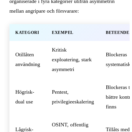
organiserade i fyra kategorier utifrån asymmetrin
mellan angripare och försvarare:
KATEGORI
EXEMPEL
BETEENDE
Kritisk
Otillåten
Blockeras
exploatering, stark
användning
systematiskt
asymmetri
Blockeras ti
Högrisk-
Pentest,
bättre kontr
dual use
privilegieeskalering
finns
OSINT, offentlig
Lågrisk-
Tillåts med