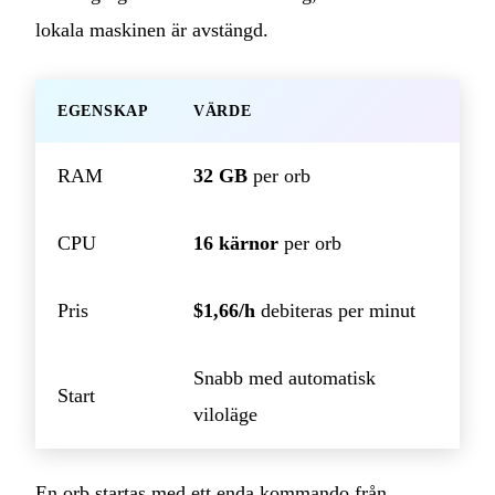
lokala maskinen är avstängd.
EGENSKAP
VÄRDE
RAM
32 GB
per orb
CPU
16 kärnor
per orb
Pris
$1,66/h
debiteras per minut
Snabb med automatisk
Start
viloläge
En orb startas med ett enda kommando från