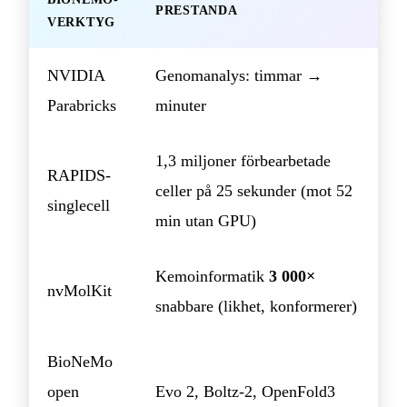
PRESTANDA
VERKTYG
NVIDIA
Genomanalys: timmar →
Parabricks
minuter
1,3 miljoner förbearbetade
RAPIDS-
celler på 25 sekunder (mot 52
singlecell
min utan GPU)
Kemoinformatik
3 000×
nvMolKit
snabbare (likhet, konformerer)
BioNeMo
open
Evo 2, Boltz-2, OpenFold3