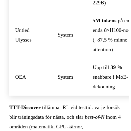
229B)
5M tokens
på en
Untied
enda 8×H100-nod
System
Ulysses
(−87,5 % minne f
attention)
Upp till
39 %
OEA
System
snabbare i MoE-
dekodning
TTT-Discover
tillämpar RL vid testtid: varje försök
blir träningsdata för nästa, och slår
best-of-N
inom 4
områden (matematik, GPU-kärnor,