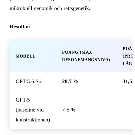
mikrobiell genomik och rättsgenetik.
Resultat:
POÄ
POÄNG (MAX
MODELL
(PRO
RESONEMANGSNIVÅ)
LÄGE
GPT-5.6 Sol
28,7 %
31,5
GPT-5
(baseline vid
< 5 %
—
konstruktionen)