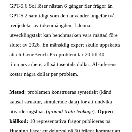
GPT-5.6 Sol löser nästan 6 gånger fler frågor än
GPT-5.2 samtidigt som den använder ungefär två
tredjedelar av tokenmängden. I denna
utvecklingstakt kan benchmarken vara mättad före
slutet av 2026. En mänsklig expert skulle uppskatta
att ett GeneBench-Pro-problem tar 20 till 40
timmars arbete, alltså tusentals dollar; AI-inferens
kostar några dollar per problem.
Metod:
problemen konstrueras syntetiskt (känd
kausal struktur, simulerade data) för att undvika
utvärderingsbias (
ground-truth leakage
).
Öppen
källkod:
10 representativa frågor publiceras på
Hugging Face; ett delurval på 50 frågor kommer att