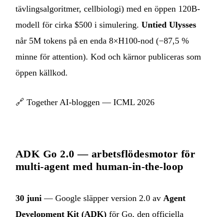
tävlingsalgoritmer, cellbiologi) med en öppen 120B-
modell för cirka $500 i simulering.
Untied Ulysses
når 5M tokens på en enda 8×H100-nod (−87,5 %
minne för attention). Kod och kärnor publiceras som
öppen källkod.
🔗
Together AI-bloggen — ICML 2026
ADK Go 2.0 — arbetsflödesmotor för
multi-agent med human-in-the-loop
30 juni
— Google släpper version 2.0 av
Agent
Development Kit (ADK)
för Go, den officiella