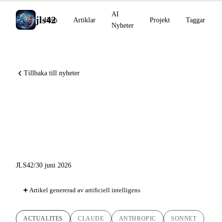
AI
jls42
Hem
Artiklar
Projekt
Taggar
Nyheter
Tillbaka till nyheter
Claude Sonnet 5 tillgänglig på
alla planer, Claude Science i
beta, Amp lanserar Orbs
JLS42
/
30 juni 2026
Artikel genererad av artificiell intelligens
ACTUALITES
CLAUDE
ANTHROPIC
SONNET