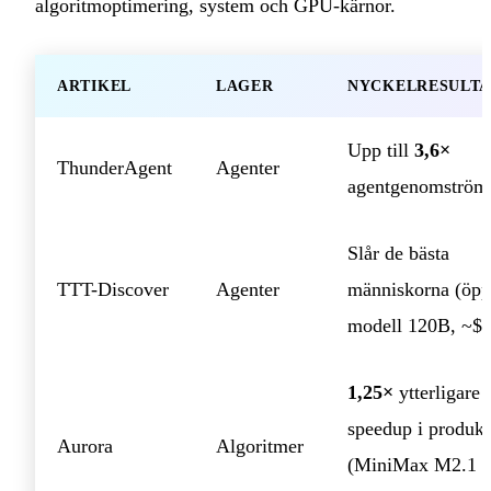
algoritmoptimering, system och GPU-kärnor.
ARTIKEL
LAGER
NYCKELRESULTA
Upp till
3,6×
ThunderAgent
Agenter
agentgenomström
Slår de bästa
TTT-Discover
Agenter
människorna (öp
modell 120B, ~$
1,25×
ytterligare
speedup i produkt
Aurora
Algoritmer
(MiniMax M2.1