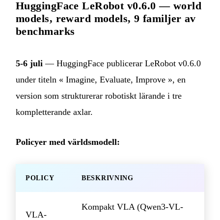
HuggingFace LeRobot v0.6.0 — world
models, reward models, 9 familjer av
benchmarks
5-6 juli
— HuggingFace publicerar LeRobot v0.6.0
under titeln « Imagine, Evaluate, Improve », en
version som strukturerar robotiskt lärande i tre
kompletterande axlar.
Policyer med världsmodell:
POLICY
BESKRIVNING
Kompakt VLA (Qwen3-VL-
VLA-