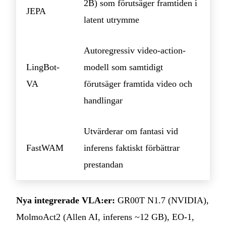
2B) som förutsäger framtiden i
JEPA
latent utrymme
Autoregressiv video-action-
LingBot-
modell som samtidigt
VA
förutsäger framtida video och
handlingar
Utvärderar om fantasi vid
FastWAM
inferens faktiskt förbättrar
prestandan
Nya integrerade VLA:er:
GR00T N1.7 (NVIDIA),
MolmoAct2 (Allen AI, inferens ~12 GB), EO-1,