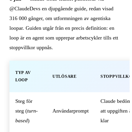
@ClaudeDevs en djupgående guide, redan visad
316 000 gånger, om utformningen av agentiska
loopar. Guiden utgår från en precis definition: en
loop är en agent som upprepar arbetscykler tills ett
stoppvillkor uppnås.
TYP AV
UTLÖSARE
STOPPVILLK
LOOP
Steg för
Claude bedöm
steg (
turn-
Användarprompt
att uppgiften ä
based
)
klar