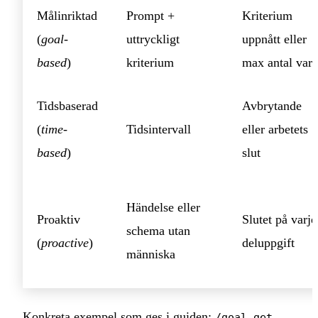
Målinriktad
Prompt +
Kriterium
(
goal-
uttryckligt
uppnått eller
based
)
kriterium
max antal var
Tidsbaserad
Avbrytande
(
time-
Tidsintervall
eller arbetets
based
)
slut
Händelse eller
Proaktiv
Slutet på varje
schema utan
(
proactive
)
deluppgift
människa
Konkreta exempel som ges i guiden:
/goal get