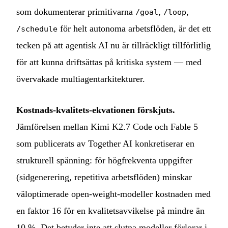
som dokumenterar primitivarna
,
,
/goal
/loop
för helt autonoma arbetsflöden, är det ett
/schedule
tecken på att agentisk AI nu är tillräckligt tillförlitlig
för att kunna driftsättas på kritiska system — med
övervakade multiagentarkitekturer.
Kostnads-kvalitets-ekvationen förskjuts.
Jämförelsen mellan Kimi K2.7 Code och Fable 5
som publicerats av Together AI konkretiserar en
strukturell spänning: för högfrekventa uppgifter
(sidgenerering, repetitiva arbetsflöden) minskar
väloptimerade open-weight-modeller kostnaden med
en faktor 16 för en kvalitetsavvikelse på mindre än
10 %. Det betyder inte att slutna modeller förlorar i