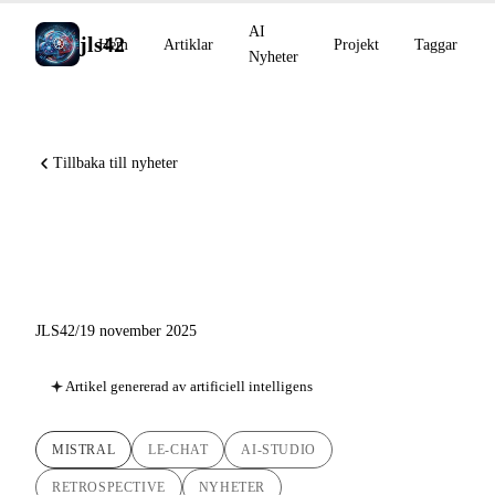
AI
jls42
Hem
Artiklar
Projekt
Taggar
Nyheter
Tillbaka till nyheter
Mistral AI Retrospektiv: Från
Le Chat MCP till AI Studio
JLS42
/
19 november 2025
Artikel genererad av artificiell intelligens
MISTRAL
LE-CHAT
AI-STUDIO
RETROSPECTIVE
NYHETER