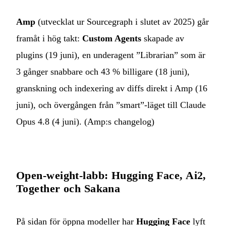
Amp
(utvecklat ur Sourcegraph i slutet av 2025) går
framåt i hög takt:
Custom Agents
skapade av
plugins (19 juni), en underagent ”Librarian” som är
3 gånger snabbare och 43 % billigare (18 juni),
granskning och indexering av diffs direkt i Amp (16
juni), och övergången från ”smart”-läget till Claude
Opus 4.8 (4 juni). (
Amp:s changelog
)
Open-weight-labb: Hugging Face, Ai2,
Together och Sakana
På sidan för öppna modeller har
Hugging Face
lyft