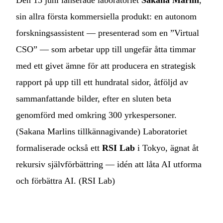
Den 15 juni lanserade laboratoriet
Sakana Marlin
,
sin allra första kommersiella produkt: en autonom
forskningsassistent — presenterad som en ”Virtual
CSO” — som arbetar upp till ungefär åtta timmar
med ett givet ämne för att producera en strategisk
rapport på upp till ett hundratal sidor, åtföljd av
sammanfattande bilder, efter en sluten beta
genomförd med omkring 300 yrkespersoner.
(
Sakana Marlins tillkännagivande
) Laboratoriet
formaliserade också ett
RSI Lab
i Tokyo, ägnat åt
rekursiv självförbättring — idén att låta AI utforma
och förbättra AI. (
RSI Lab
)