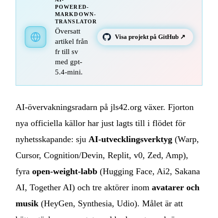
POWERED-
MARKDOWN-
TRANSLATOR
Översatt
Visa projekt på GitHub ↗
artikel från
fr till sv
med gpt-
5.4-mini.
AI-övervakningsradarn på jls42.org växer. Fjorton
nya officiella källor har just lagts till i flödet för
nyhetsskapande: sju
AI-utvecklingsverktyg
(Warp,
Cursor, Cognition/Devin, Replit, v0, Zed, Amp),
fyra
open-weight-labb
(Hugging Face, Ai2, Sakana
AI, Together AI) och tre aktörer inom
avatarer och
musik
(HeyGen, Synthesia, Udio). Målet är att