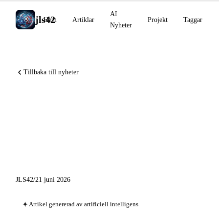
AI
jls42
Hem
Artiklar
Projekt
Taggar
Nyheter
Tillbaka till nyheter
Utökad AI-övervakning:
Devin Desktop, Warp Oz, Zed
DeltaDB och höjdpunkterna i
juni 2026
JLS42
/
21 juni 2026
Artikel genererad av artificiell intelligens