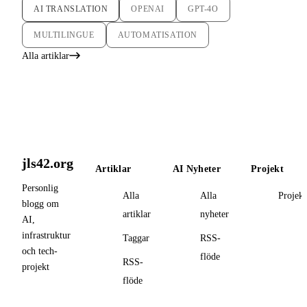
AI TRANSLATION
OPENAI
GPT-4O
MULTILINGUE
AUTOMATISATION
Alla artiklar
jls42.org
Artiklar
AI Nyheter
Projekt
Personlig
Alla
Alla
Projekt
blogg om
artiklar
nyheter
AI,
infrastruktur
Taggar
RSS-
och tech-
flöde
RSS-
projekt
flöde