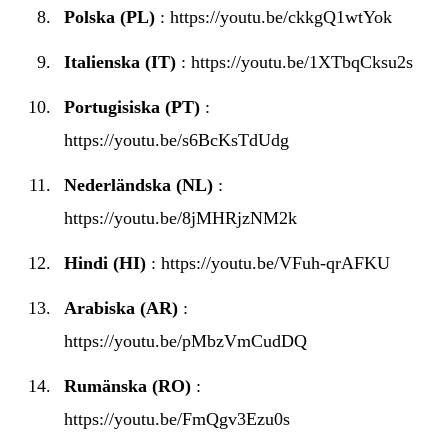
Polska (PL)
:
https://youtu.be/ckkgQ1wtYok
Italienska (IT)
:
https://youtu.be/1XTbqCksu2s
Portugisiska (PT)
:
https://youtu.be/s6BcKsTdUdg
Nederländska (NL)
:
https://youtu.be/8jMHRjzNM2k
Hindi (HI)
:
https://youtu.be/VFuh-qrAFKU
Arabiska (AR)
:
https://youtu.be/pMbzVmCudDQ
Rumänska (RO)
:
https://youtu.be/FmQgv3Ezu0s