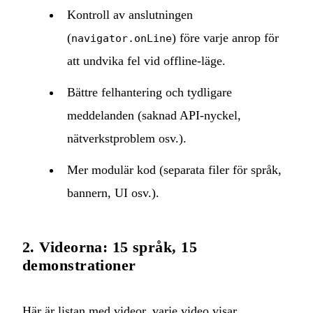
Kontroll av anslutningen
(
) före varje anrop för
navigator.onLine
att undvika fel vid offline‑läge.
Bättre felhantering och tydligare
meddelanden (saknad API‑nyckel,
nätverkstproblem osv.).
Mer modulär kod (separata filer för språk,
bannern, UI osv.).
2. Videorna: 15 språk, 15
demonstrationer
Här är listan med videor, varje video visar