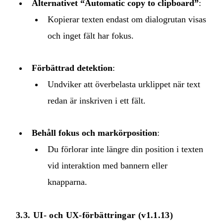
Alternativet “Automatic copy to clipboard”
:
Kopierar texten endast om dialogrutan visas
och inget fält har fokus.
Förbättrad detektion
:
Undviker att överbelasta urklippet när text
redan är inskriven i ett fält.
Behåll fokus och markörposition
:
Du förlorar inte längre din position i texten
vid interaktion med bannern eller
knapparna.
3.3. UI‑ och UX‑förbättringar (v1.1.13)