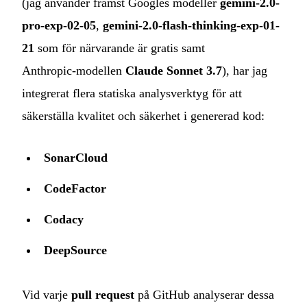
(jag använder främst Googles modeller
gemini-2.0-
pro-exp-02-05
,
gemini-2.0-flash-thinking-exp-01-
21
som för närvarande är gratis samt
Anthropic‑modellen
Claude Sonnet 3.7
), har jag
integrerat flera statiska analysverktyg för att
säkerställa kvalitet och säkerhet i genererad kod:
SonarCloud
CodeFactor
Codacy
DeepSource
Vid varje
pull request
på GitHub analyserar dessa