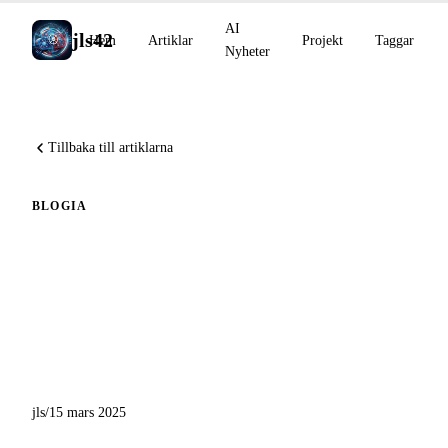
AI
jls42
Hem
Artiklar
Projekt
Taggar
Nyheter
Tillbaka till artiklarna
BLOG
IA
Babel Fish AI : Nya
funktioner, kontextmeny,
automatisk kopiering,
kodkvalitetskontroll, osv.
jls
/
15 mars 2025