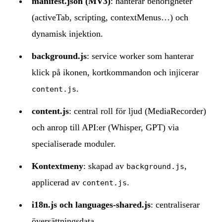
manifest.json (MV3)
: hanterar behörigheter
(activeTab, scripting, contextMenus…) och
dynamisk injektion.
background.js
: service worker som hanterar
klick på ikonen, kortkommandon och injicerar
.
content.js
content.js
: central roll för ljud (MediaRecorder)
och anrop till API:er (Whisper, GPT) via
specialiserade moduler.
Kontextmeny
: skapad av
,
background.js
applicerad av
.
content.js
i18n.js och languages-shared.js
: centraliserar
översättningsdata.