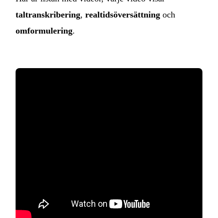
taltranskribering
,
realtidsöversättning
och
omformulering
.