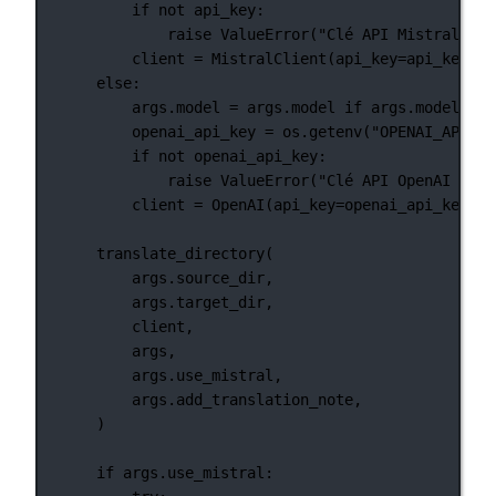
if
not
 api_key:
raise
ValueError
(
"Clé API Mistral non
client 
=
 MistralClient(
api_key
=
api_key)
else
:
args.model 
=
 args.model 
if
 args.model 
els
openai_api_key 
=
 os.getenv(
"OPENAI_API_KE
if
not
 openai_api_key:
raise
ValueError
(
"Clé API OpenAI non 
client 
=
 OpenAI(
api_key
=
openai_api_key)
translate_directory(
args.source_dir,
args.target_dir,
client,
args,
args.use_mistral,
args.add_translation_note,
)
if
 args.use_mistral: