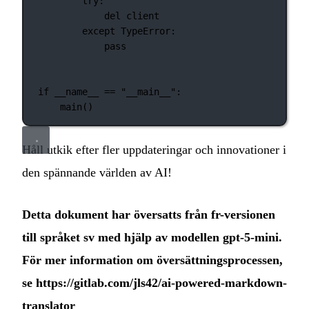
try
:
del
 client
except
TypeError
:
pass
if
__name__
==
"__main__"
:
main()
Håll utkik efter fler uppdateringar och innovationer i
den spännande världen av AI!
Detta dokument har översatts från fr-versionen
till språket sv med hjälp av modellen gpt-5-mini.
För mer information om översättningsprocessen,
se
https://gitlab.com/jls42/ai-powered-markdown-
translator