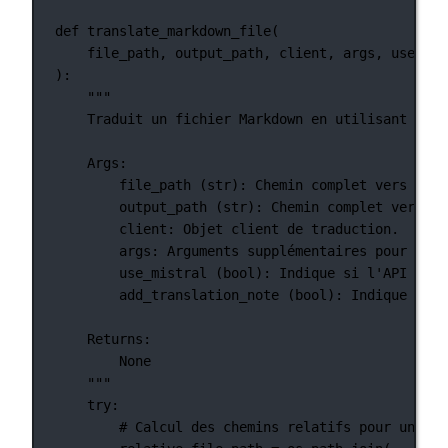
def
translate_markdown_file
(
file_path, output_path, client, args, use_mis
):
"""
Traduit un fichier Markdown en utilisant les 
Args:
file_path (str): Chemin complet vers le f
output_path (str): Chemin complet vers le
client: Objet client de traduction.
args: Arguments supplémentaires pour la t
use_mistral (bool): Indique si l'API Mist
add_translation_note (bool): Indique si u
Returns:
None
"""
try
:
# Calcul des chemins relatifs pour un aff