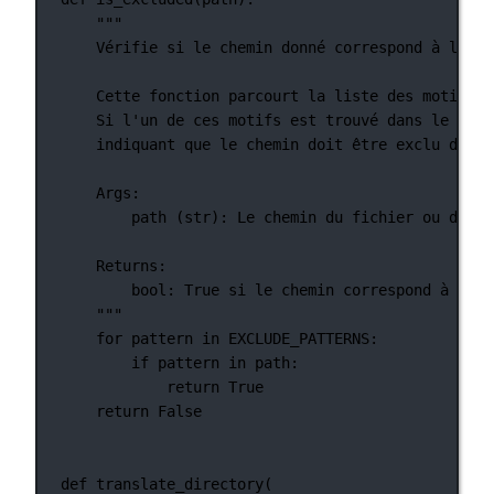
"""
Vérifie si le chemin donné correspond à l'un 
Cette fonction parcourt la liste des motifs d
Si l'un de ces motifs est trouvé dans le chem
indiquant que le chemin doit être exclu du pr
Args:
path (str): Le chemin du fichier ou du ré
Returns:
bool: True si le chemin correspond à l'un
"""
for
 pattern 
in
EXCLUDE_PATTERNS
:
if
 pattern 
in
 path:
return
True
return
False
def
translate_directory
(