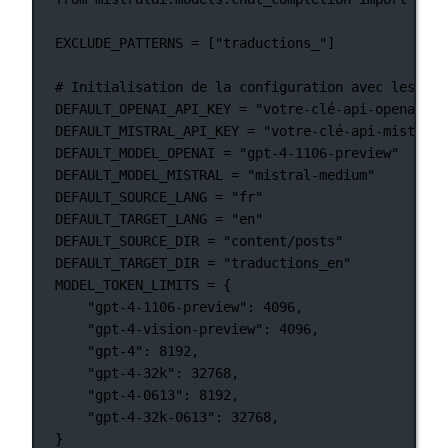
EXCLUDE_PATTERNS
=
 [
"traductions_"
]
# Initialisation de la configuration avec les val
DEFAULT_OPENAI_API_KEY
=
"votre-clé-api-openai-pa
DEFAULT_MISTRAL_API_KEY
=
"votre-clé-api-mistral-
DEFAULT_MODEL_OPENAI
=
"gpt-4-1106-preview"
DEFAULT_MODEL_MISTRAL
=
"mistral-medium"
DEFAULT_SOURCE_LANG
=
"fr"
DEFAULT_TARGET_LANG
=
"en"
DEFAULT_SOURCE_DIR
=
"content/posts"
DEFAULT_TARGET_DIR
=
"traductions_en"
MODEL_TOKEN_LIMITS
=
 {
"gpt-4-1106-preview"
: 
4096
,
"gpt-4-vision-preview"
: 
4096
,
"gpt-4"
: 
8192
,
"gpt-4-32k"
: 
32768
,
"gpt-4-0613"
: 
8192
,
"gpt-4-32k-0613"
: 
32768
,
}