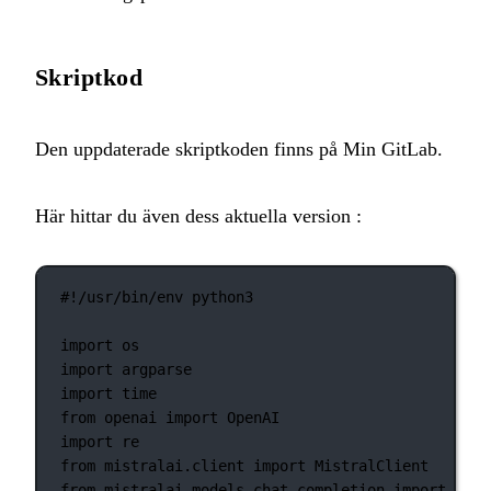
Skriptkod
Den uppdaterade skriptkoden finns på
Min GitLab
.
Här hittar du även dess aktuella version :
#!/usr/bin/env python3
import
 os
import
 argparse
import
 time
from
 openai 
import
 OpenAI
import
 re
from
 mistralai.client 
import
 MistralClient
from
 mistralai.models.chat_completion 
import
 Chat