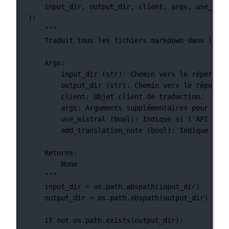
input_dir, output_dir, client, args, use_mist
):
"""
Traduit tous les fichiers markdown dans le ré
Args:
input_dir (str): Chemin vers le répertoir
output_dir (str): Chemin vers le répertoi
client: Objet client de traduction.
args: Arguments supplémentaires pour la t
use_mistral (bool): Indique si l'API Mist
add_translation_note (bool): Indique si u
Returns:
None
"""
input_dir 
=
 os.path.abspath(input_dir)
output_dir 
=
 os.path.abspath(output_dir)
if
not
 os.path.exists(output_dir):