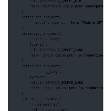
default
=
DEFAULT_TARGET_DIR
,
help
=
"Répertoire cible pour sauvegarder l
)
parser.add_argument(
"--model"
, 
type
=
str
, 
help
=
"Modèle GPT à u
)
parser.add_argument(
"--target_lang"
,
type
=
str
,
default
=
DEFAULT_TARGET_LANG
,
help
=
"Langue cible pour la traduction"
,
)
parser.add_argument(
"--source_lang"
,
type
=
str
,
default
=
DEFAULT_SOURCE_LANG
,
help
=
"Langue source pour la traduction"
,
)
parser.add_argument(
"--use_mistral"
,
action
=
"store_true"
,