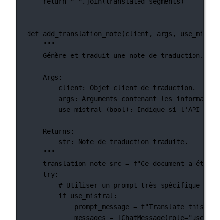
return
" "
.join(translated_segments)
def
add_translation_note
(client, args, use_mistra
"""
Génère et traduit une note de traduction.
Args:
client: Objet client de traduction.
args: Arguments contenant les information
use_mistral (bool): Indique si l'API Mist
Returns:
str: Note de traduction traduite.
"""
translation_note_src 
=
f
"Ce document a été tr
try
:
# Utiliser un prompt très spécifique pour
if
 use_mistral:
prompt_message 
=
f
"Translate this exa
messages 
=
 [ChatMessage(
role
=
"user"
, 