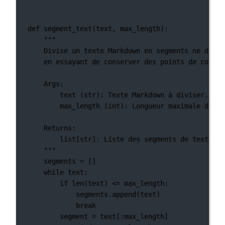
def
segment_text
(text, max_length):
"""
Divise un texte Markdown en segments ne dépas
en essayant de conserver des points de coupur
Args:
text (str): Texte Markdown à diviser.
max_length (int): Longueur maximale de ch
Returns:
list[str]: Liste des segments de texte Ma
"""
segments 
=
 []
while
 text:
if
len
(text) 
<=
 max_length:
segments.append(text)
break
segment 
=
 text[:max_length]