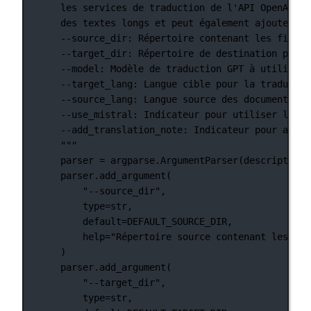
les services de traduction de l'API OpenAI ou
des textes longs et peut également ajouter un
--source_dir: Répertoire contenant les fichie
--target_dir: Répertoire de destination pour 
--model: Modèle de traduction GPT à utiliser.
--target_lang: Langue cible pour la traductio
--source_lang: Langue source des documents.
--use_mistral: Indicateur pour utiliser l'API
--add_translation_note: Indicateur pour ajout
"""
parser 
=
 argparse.ArgumentParser(
description
=
parser.add_argument(
"--source_dir"
,
type
=
str
,
default
=
DEFAULT_SOURCE_DIR
,
help
=
"Répertoire source contenant les fic
)
parser.add_argument(
"--target_dir"
,
type
=
str
,