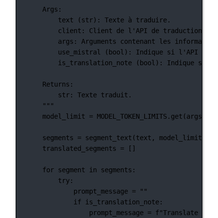
Args:
text (str): Texte à traduire.
client: Client de l'API de traduction (Op
args: Arguments contenant les information
use_mistral (bool): Indique si l'API Mist
is_translation_note (bool): Indique si le
Returns:
str: Texte traduit.
"""
model_limit 
=
MODEL_TOKEN_LIMITS
.get(args.mod
segments 
=
 segment_text(text, model_limit)
translated_segments 
=
 []
for
 segment 
in
 segments:
try
:
prompt_message 
=
""
if
 is_translation_note:
prompt_message 
=
f
"Translate this