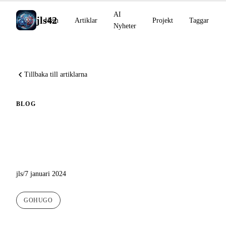
AI
jls42
Hem
Artiklar
Projekt
Taggar
Nyheter
Tillbaka till artiklarna
BLOG
Ett nytt tema för den här
bloggen
jls
/
7 januari 2024
GOHUGO