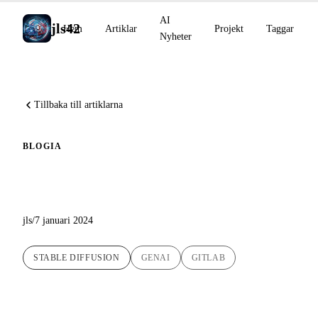
AI
jls42
Hem
Artiklar
Projekt
Taggar
Nyheter
Tillbaka till artiklarna
BLOG
IA
Upptäckt av Stable Diffusion
jls
/
7 januari 2024
STABLE DIFFUSION
GENAI
GITLAB