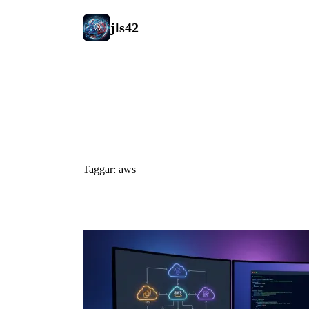
jls42
#aws
Taggar: aws