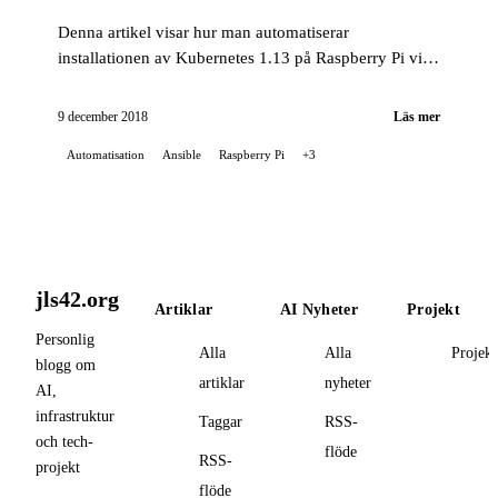
Denna artikel visar hur man automatiserar
installationen av Kubernetes 1.13 på Raspberry Pi via
Ansible med en hemgjord roll.
9 december 2018
Läs mer
Automatisation
Ansible
Raspberry Pi
+3
jls42.org
Artiklar
AI Nyheter
Projekt
Personlig
Alla
Alla
Projekt
blogg om
artiklar
nyheter
AI,
infrastruktur
Taggar
RSS-
och tech-
flöde
RSS-
projekt
flöde