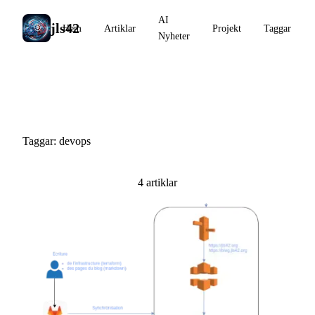
AI
jls42
Hem
Artiklar
Projekt
Taggar
Nyheter
#devops
Taggar: devops
4 artiklar