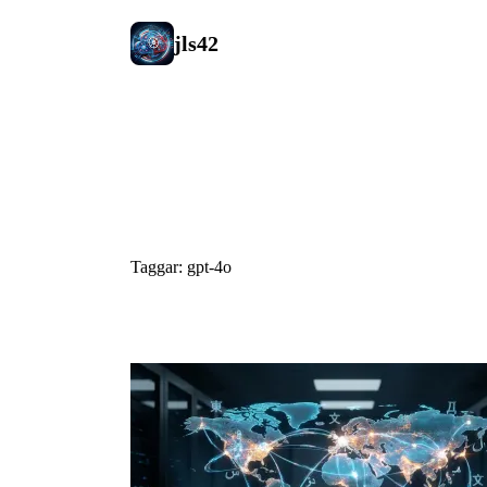
jls42
#gpt-4o
Taggar: gpt-4o