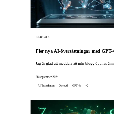
/
BLOG
IA
Fler nya AI-översättningar med GPT-4
Jag är glad att meddela att min blogg öppnas ännu
28 september 2024
AI Translation
OpenAI
GPT-4o
+2