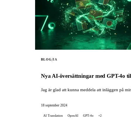
/
BLOG
IA
Nya AI-översättningar med GPT-4o til
Jag är glad att kunna meddela att inläggen på min 
18 september 2024
AI Translation
OpenAI
GPT-4o
+2