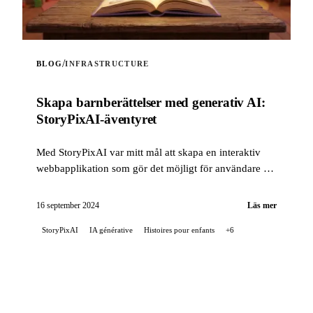
/
BLOG
INFRASTRUCTURE
Skapa barnberättelser med generativ AI:
StoryPixAI-äventyret
Med StoryPixAI var mitt mål att skapa en interaktiv
webbapplikation som gör det möjligt för användare att
generera barnberättelser, berikade med bilder
genererade av AI-modeller ...
16 september 2024
Läs mer
StoryPixAI
IA générative
Histoires pour enfants
+6