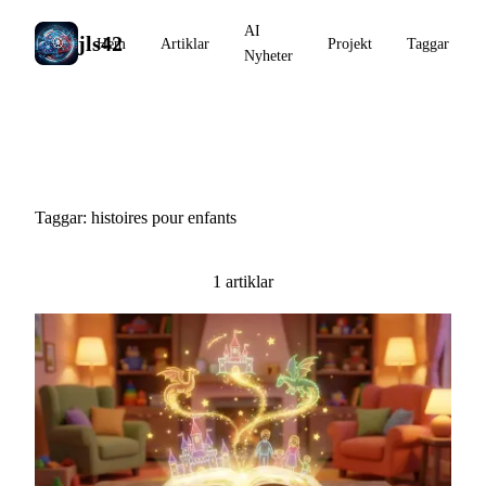
AI
jls42
Hem
Artiklar
Projekt
Taggar
Nyheter
#histoires pour enfants
Taggar: histoires pour enfants
1 artiklar