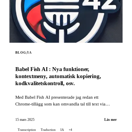
/
BLOG
IA
Babel Fish AI : Nya funktioner,
kontextmeny, automatisk kopiering,
kodkvalitetskontroll, osv.
Med Babel Fish AI presenterade jag redan ett
Chrome‑tillägg som kan omvandla tal till text via
OpenAI:s Whisper‑API, och som också erbjuder
realtidsöversättning...
15 mars 2025
Läs mer
Transcription
Traduction
IA
+4