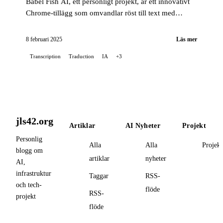
Babel Fish AI, ett personligt projekt, är ett innovativt
Chrome-tillägg som omvandlar röst till text med
exceptionell noggrannhet, samtidigt som det erbjuder
ett alternativ för automatisk översättning.
8 februari 2025
Läs mer
Transcription
Traduction
IA
+3
jls42.org
Artiklar
AI Nyheter
Projekt
Personlig
Alla
Alla
Projekt
blogg om
artiklar
nyheter
AI,
infrastruktur
Taggar
RSS-
och tech-
flöde
RSS-
projekt
flöde