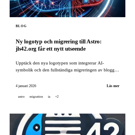
BLOG
Ny logotyp och migrering till Astro:
jls42.org får ett nytt utseende
Upptäck den nya logotypen som integrerar AI-
symbolik och den fullständiga migreringen av bloggen
från Hugo till Astro, med automatisk översättning till
15 språk.
4 januari 2026
Läs mer
astro
migration
ia
+2