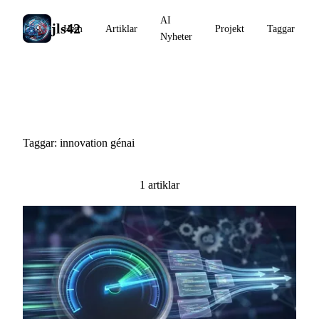
AI
jls42
Hem
Artiklar
Projekt
Taggar
Nyheter
#innovation génai
Taggar: innovation génai
1 artiklar