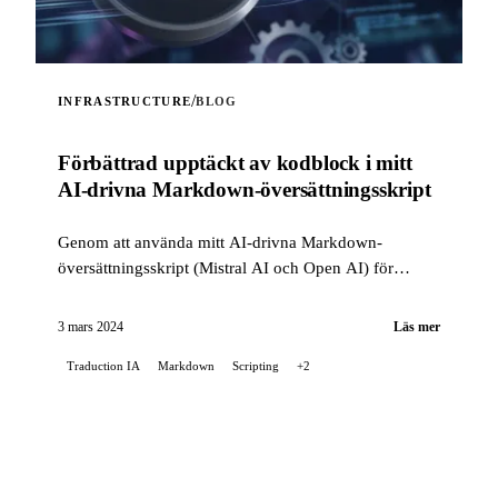
/
INFRASTRUCTURE
BLOG
Förbättrad upptäckt av kodblock i mitt
AI-drivna Markdown-översättningsskript
Genom att använda mitt AI-drivna Markdown-
översättningsskript (Mistral AI och Open AI) för
README:n i mitt Stable Diffusion-projekt på GitLab,
stötte jag på...
3 mars 2024
Läs mer
Traduction IA
Markdown
Scripting
+2