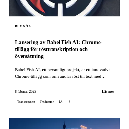
/
BLOG
IA
Lansering av Babel Fish AI: Chrome-
tillägg för rösttranskription och
översättning
Babel Fish AI, ett personligt projekt, är ett innovativt
Chrome-tillägg som omvandlar röst till text med
exceptionell noggrannhet, samtidigt som det erbjuder
ett alternativ för automatisk översättning.
8 februari 2025
Läs mer
Transcription
Traduction
IA
+3