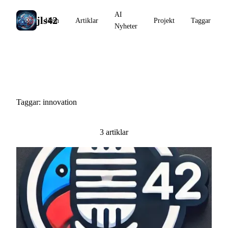
AI
jls42
Hem
Artiklar
Projekt
Taggar
Nyheter
#innovation
Taggar: innovation
3 artiklar