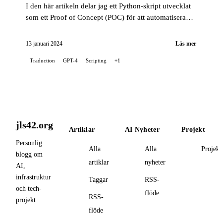
I den här artikeln delar jag ett Python-skript utvecklat
som ett Proof of Concept (POC) för att automatisera
översättningen av mina blogginlägg, med hjälp av...
13 januari 2024
Läs mer
Traduction
GPT-4
Scripting
+1
jls42.org
Artiklar
AI Nyheter
Projekt
Personlig
Alla
Alla
Projekt
blogg om
artiklar
nyheter
AI,
infrastruktur
Taggar
RSS-
och tech-
flöde
RSS-
projekt
flöde