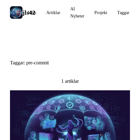
AI
jls42
Hem
Artiklar
Projekt
Taggar
Nyheter
#pre-commit
Taggar: pre-commit
1 artiklar