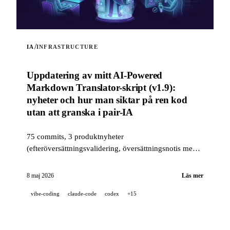
/
IA
INFRASTRUCTURE
Uppdatering av mitt AI-Powered
Markdown Translator-skript (v1.9):
nyheter och hur man siktar på ren kod
utan att granska i pair-IA
75 commits, 3 produktnyheter
(efteröversättningsvalidering, översättningsnotis med
flera positioner, läget --news) och en kvalitetsstack i
industriell klass (14 hooks, 229 tester, AI-assisterad
8 maj 2026
Läs mer
PR-granskning) för att sikta på ren kod när ett projekt
vibe-coding
claude-code
codex
+15
är 100 % utvecklat i pair-IA.