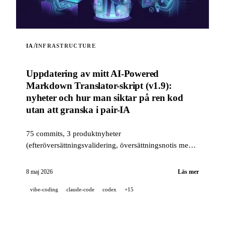
/
IA
INFRASTRUCTURE
Uppdatering av mitt AI-Powered
Markdown Translator-skript (v1.9):
nyheter och hur man siktar på ren kod
utan att granska i pair-IA
75 commits, 3 produktnyheter
(efteröversättningsvalidering, översättningsnotis med
flera positioner, läget --news) och en kvalitetsstack i
industriell klass (14 hooks, 229 tester, AI-assisterad
8 maj 2026
Läs mer
PR-granskning) för att sikta på ren kod när ett projekt
vibe-coding
claude-code
codex
+15
är 100 % utvecklat i pair-IA.