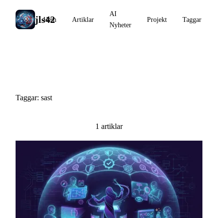
AI
jls42
Hem
Artiklar
Projekt
Taggar
Nyheter
#sast
Taggar: sast
1 artiklar