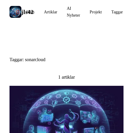
AI
jls42
Hem
Artiklar
Projekt
Taggar
Nyheter
#sonarcloud
Taggar: sonarcloud
1 artiklar