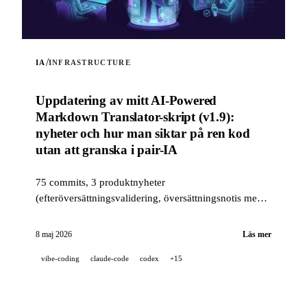
/
IA
INFRASTRUCTURE
Uppdatering av mitt AI-Powered
Markdown Translator-skript (v1.9):
nyheter och hur man siktar på ren kod
utan att granska i pair-IA
75 commits, 3 produktnyheter
(efteröversättningsvalidering, översättningsnotis med
flera positioner, läget --news) och en kvalitetsstack i
industriell klass (14 hooks, 229 tester, AI-assisterad
8 maj 2026
Läs mer
PR-granskning) för att sikta på ren kod när ett projekt
vibe-coding
claude-code
codex
+15
är 100 % utvecklat i pair-IA.