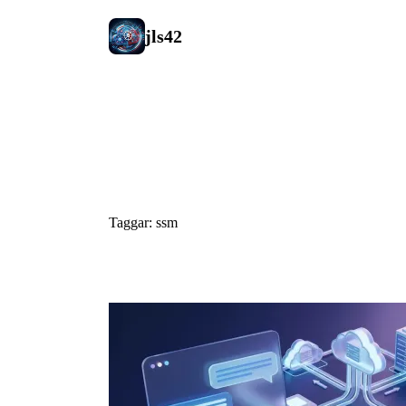
jls42
#ssm
Taggar: ssm