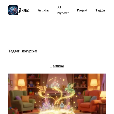
AI
jls42
Hem
Artiklar
Projekt
Taggar
Nyheter
#storypixai
Taggar: storypixai
1 artiklar