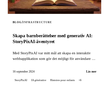
/
BLOG
INFRASTRUCTURE
Skapa barnberättelser med generativ AI:
StoryPixAI-äventyret
Med StoryPixAI var mitt mål att skapa en interaktiv
webbapplikation som gör det möjligt för användare att
generera barnberättelser, berikade med bilder
genererade av AI-modeller ...
16 september 2024
Läs mer
StoryPixAI
IA générative
Histoires pour enfants
+6