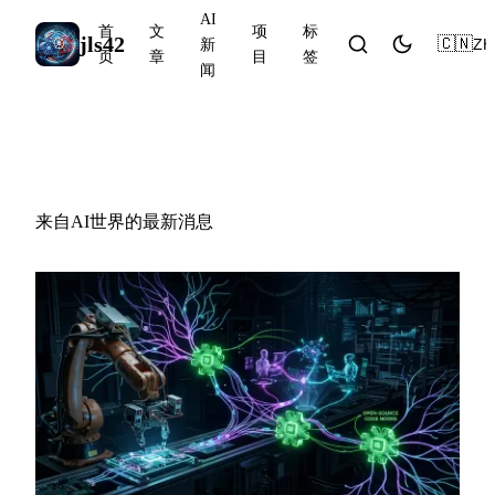
AI
首
文
项
标
jls42
🇨🇳
ZH
新
页
章
目
签
闻
AI新闻
来自AI世界的最新消息