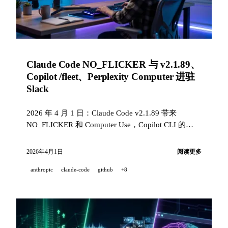
Claude Code NO_FLICKER 与 v2.1.89、
Copilot /fleet、Perplexity Computer 进驻
Slack
2026 年 4 月 1 日：Claude Code v2.1.89 带来
NO_FLICKER 和 Computer Use，Copilot CLI 的
/fleet 用于并行 agents，Perplexity Computer 集成到
Slack，Codex CLI 0.118.0，Z.ai 的 GLM-5V-
2026年4月1日
阅读更多
Turbo，GrandCode 在 Codeforces 的胜利，Runway
anthropic
claude-code
github
+8
Builders，以及两个愚人节彩蛋。