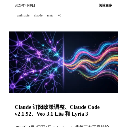
v0.37.0，Stability AI Brand Studio 等。
2026年4月9日
阅读更多
anthropic
claude
meta
+6
Claude 订阅政策调整、Claude Code
v2.1.92、Veo 3.1 Lite 和 Lyria 3