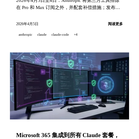
2026年4月3日至4日：Anthropic 将第三方工具排除
在 Pro 和 Max 订阅之外，并配套补偿措施；发布带
有 Bedrock 向导和按模型成本明细的 Claude Code
v2.1.92。Google 在 API 中推出 Veo 3.1 Lite，在
2026年4月5日
阅读更多
Gemini 应用中推出 Lyria 3，并将视频生成扩展到
anthropic
claude
claude-code
+4
Workspace。
Microsoft 365 集成到所有 Claude 套餐，