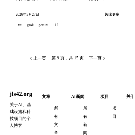
3.1 Flash Live 实时支持 90 多种语言，Codex 推出
Slack/Figma/Notion 原生插件，Anthropic 公开
2026年3月27日
阅读更多
Claude Code 自动模式设计，Cohere Transcribe 成为
xai
grok
gemini
+12
首位 ASR，Suno v5.5，Voxtral TTS。
上一页
下一页
第 9 页，共 15 页
jls42.org
文章
AI新闻
项目
关于
关于AI、基
所
所
项
础设施和科
有
有
目
技项目的个
文
新
人博客
章
闻