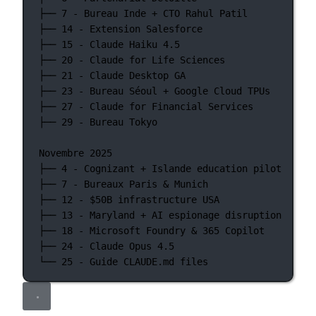
├── 7 - Bureau Inde + CTO Rahul Patil
├── 14 - Extension Salesforce
├── 15 - Claude Haiku 4.5
├── 20 - Claude for Life Sciences
├── 21 - Claude Desktop GA
├── 23 - Bureau Séoul + Google Cloud TPUs
├── 27 - Claude for Financial Services
├── 29 - Bureau Tokyo
Novembre 2025
├── 4 - Cognizant + Islande education pilot
├── 7 - Bureaux Paris & Munich
├── 12 - $50B infrastructure USA
├── 13 - Maryland + AI espionage disruption
├── 18 - Microsoft Foundry & 365 Copilot
├── 24 - Claude Opus 4.5
└── 25 - Guide CLAUDE.md files