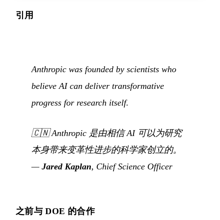
引用
Anthropic was founded by scientists who
believe AI can deliver transformative
progress for research itself.
🇨🇳
Anthropic 是由相信 AI 可以为研究
本身带来变革性进步的科学家创立的。
—
Jared Kaplan
, Chief Science Officer
之前与 DOE 的合作