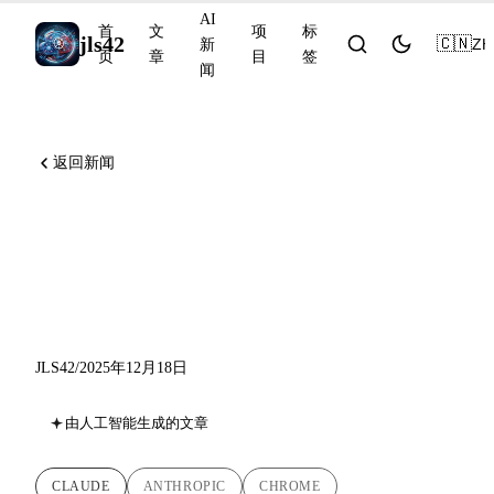
AI
首
文
项
标
jls42
🇨🇳
ZH
新
页
章
目
签
闻
返回新闻
Claude in Chrome GA、
Bloom 和 Project Vend：公告
丰富的一周
JLS42
/
2025年12月18日
由人工智能生成的文章
CLAUDE
ANTHROPIC
CHROME