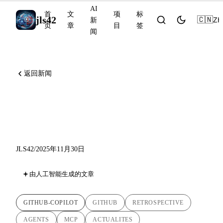
AI
首
文
项
标
jls42
🇨🇳
ZH
新
页
章
目
签
闻
返回新闻
GitHub Copilot 2025：从自动
完成到多模型代理助手
JLS42
/
2025年11月30日
由人工智能生成的文章
GITHUB-COPILOT
GITHUB
RETROSPECTIVE
AGENTS
MCP
ACTUALITES