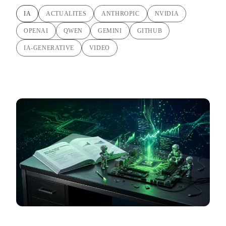
IA
ACTUALITES
ANTHROPIC
NVIDIA
OPENAI
QWEN
GEMINI
GITHUB
IA-GENERATIVE
VIDEO