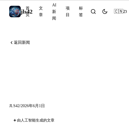
AI
首
文
项
标
jls42
🇨🇳
ZH
新
页
章
目
签
闻
返回新闻
Anthropic 提交 IPO 申请，
NVIDIA 发布 Cosmos 3，
MiniMax M3 和 Qwen3.7-
Plus
JLS42
/
2026年6月1日
由人工智能生成的文章