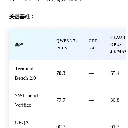
关键基准：
CLAUD
QWEN3.7-
GPT-
基准
OPUS
PLUS
5.4
4.6 MAX
Terminal
70.3
—
65.4
Bench 2.0
SWE-bench
77.7
—
80.8
Verified
GPQA
90.3
—
91.3