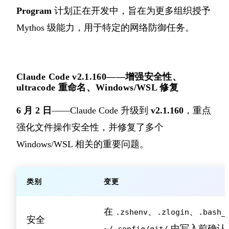
Program
计划正在开发中，旨在为更多组织授予
Mythos 级能力，用于特定的网络防御任务。
Claude Code v2.1.160——增强安全性、
ultracode 重命名、Windows/WSL 修复
6 月 2 日
——Claude Code 升级到
v2.1.160
，重点
强化文件操作安全性，并修复了多个
Windows/WSL 相关的重要问题。
类别
变更
在
、
、
.zshenv
.zlogin
.bash_
安全
中写入前确认
~/.config/git/