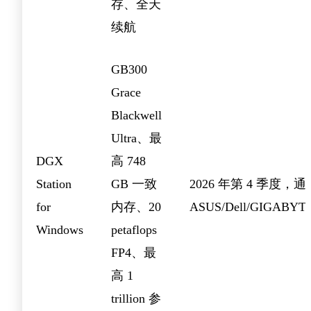
存、全天
续航
GB300
Grace
Blackwell
Ultra、最
DGX
高 748
Station
GB 一致
2026 年第 4 季度，通
for
内存、20
ASUS/Dell/GIGABYTE
Windows
petaflops
FP4、最
高 1
trillion 参