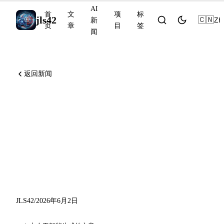
AI
首
文
项
标
jls42
🇨🇳
ZH
新
页
章
目
签
闻
返回新闻
Microsoft Build 2026 推动
GitHub Copilot 与 NVIDIA、
OpenAI Codex 面向所有角
色，Anthropic 推出 Claude
Security
JLS42
/
2026年6月2日