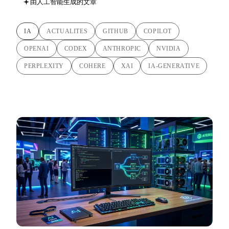
由人工智能生成的文章
IA
ACTUALITES
GITHUB
COPILOT
OPENAI
CODEX
ANTHROPIC
NVIDIA
PERPLEXITY
COHERE
XAI
IA-GENERATIVE