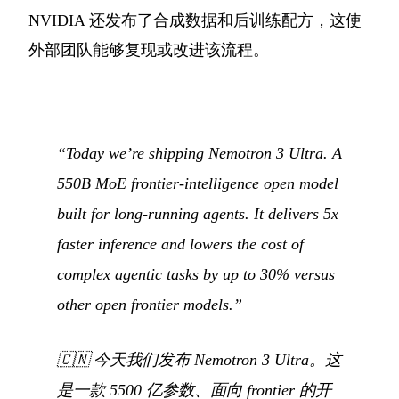
NVIDIA 还发布了合成数据和后训练配方，这使
外部团队能够复现或改进该流程。
“Today we’re shipping Nemotron 3 Ultra. A
550B MoE frontier-intelligence open model
built for long-running agents. It delivers 5x
faster inference and lowers the cost of
complex agentic tasks by up to 30% versus
other open frontier models.”
🇨🇳
今天我们发布 Nemotron 3 Ultra。这
是一款 5500 亿参数、面向 frontier 的开