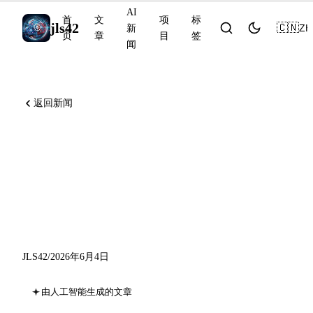
AI
首
文
项
标
jls42
🇨🇳
ZH
新
页
章
目
签
闻
返回新闻
Anthropic 揭示 AI 的递归自
我改进，NVIDIA 发布开源
Nemotron 3 Ultra，Suno 融
资 4 亿美元
JLS42
/
2026年6月4日
由人工智能生成的文章