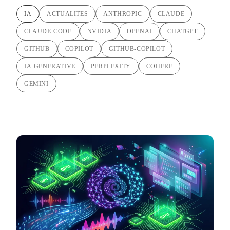
IA
ACTUALITES
ANTHROPIC
CLAUDE
CLAUDE-CODE
NVIDIA
OPENAI
CHATGPT
GITHUB
COPILOT
GITHUB-COPILOT
IA-GENERATIVE
PERPLEXITY
COHERE
GEMINI