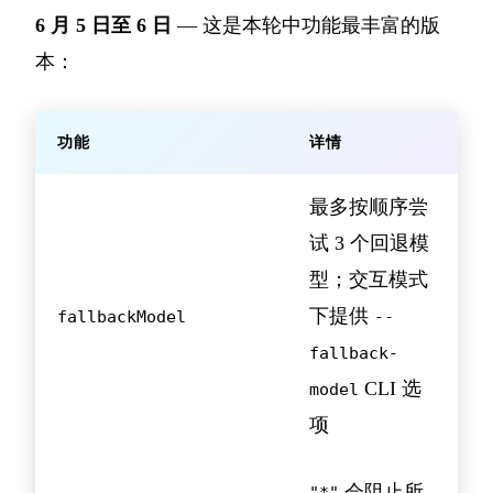
6 月 5 日至 6 日
— 这是本轮中功能最丰富的版
本：
功能
详情
最多按顺序尝
试 3 个回退模
型；交互模式
下提供
fallbackModel
--
fallback-
CLI 选
model
项
会阻止所
"*"