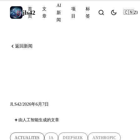
AI
首
文
项
标
jls42
🇨🇳
ZH
新
页
章
目
签
闻
返回新闻
DeepSeek-V4 预览版、
Claude 化学家（NMR）、
CVPR 2026 奖项
JLS42
/
2026年6月7日
由人工智能生成的文章
ACTUALITES
IA
DEEPSEEK
ANTHROPIC