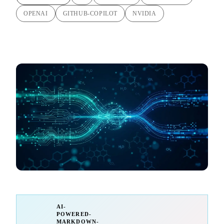
OPENAI
GITHUB-COPILOT
NVIDIA
AI-
POWERED-
MARKDOWN-