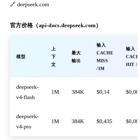
🔗
deepseek.com
官方价格（api-docs.deepseek.com）
输入
上
输入
最大
CACHE
模型
下
CACH
输出
MISS
文
HIT /
/1M
deepseek-
1M
384K
$0,14
$0,00
v4-flash
deepseek-
1M
384K
$0,435
$0,00
v4-pro