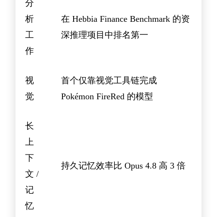
分
析
在 Hebbia Finance Benchmark 的资
工
深推理项目中排名第一
作
视
首个仅靠视觉工具链完成
觉
Pokémon FireRed 的模型
长
上
下
持久记忆效率比 Opus 4.8 高 3 倍
文 /
记
忆