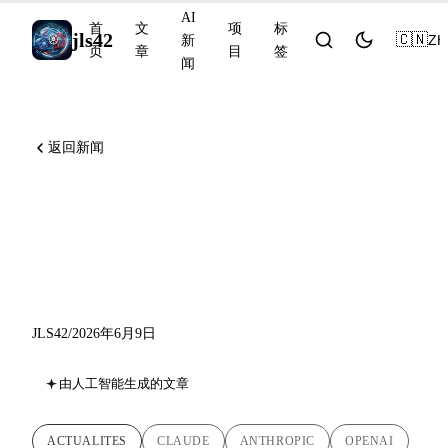
AI
首
文
项
标
jls42
🇨🇳
ZH
新
页
章
目
签
闻
返回新闻
Claude Fable 5 与 Mythos 5，
OpenAI 提交其 S-1，Gemini
3.5 实时翻译
JLS42
/
2026年6月9日
由人工智能生成的文章
ACTUALITES
CLAUDE
ANTHROPIC
OPENAI