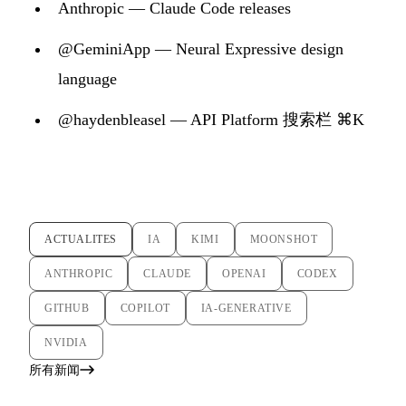
Anthropic — Claude Code releases
@GeminiApp — Neural Expressive design
language
@haydenbleasel — API Platform 搜索栏 ⌘K
ACTUALITES
IA
KIMI
MOONSHOT
ANTHROPIC
CLAUDE
OPENAI
CODEX
GITHUB
COPILOT
IA-GENERATIVE
NVIDIA
所有新闻