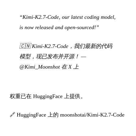
“Kimi-K2.7-Code, our latest coding model,
is now released and open-sourced!”
🇨🇳
Kimi-K2.7-Code，我们最新的代码
模型，现已发布并开源！
—
@Kimi_Moonshot 在 X 上
权重已在 HuggingFace 上提供。
🔗
HuggingFace 上的 moonshotai/Kimi-K2.7-Code