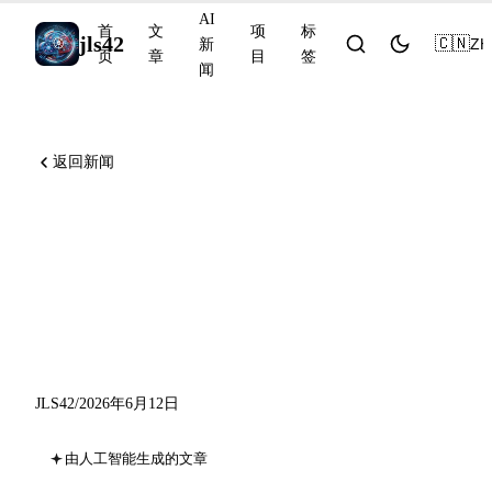
AI
首
文
项
标
jls42
🇨🇳
ZH
新
页
章
目
签
闻
返回新闻
Kimi K2.7-Code 开源 1T，
Anthropic 公共记录，
MiniMax M3 上架
HuggingFace
JLS42
/
2026年6月12日
由人工智能生成的文章