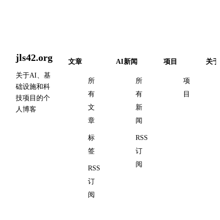
jls42.org
文章
AI新闻
项目
关于
关于AI、基
所
所
项
础设施和科
有
有
目
技项目的个
文
新
人博客
章
闻
标
RSS
签
订
阅
RSS
订
阅