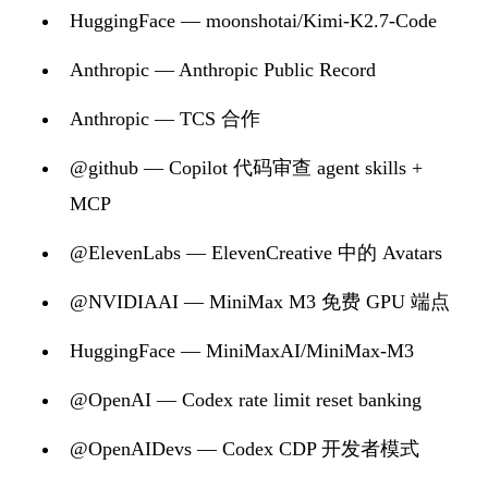
HuggingFace — moonshotai/Kimi-K2.7-Code
Anthropic — Anthropic Public Record
Anthropic — TCS 合作
@github — Copilot 代码审查 agent skills +
MCP
@ElevenLabs — ElevenCreative 中的 Avatars
@NVIDIAAI — MiniMax M3 免费 GPU 端点
HuggingFace — MiniMaxAI/MiniMax-M3
@OpenAI — Codex rate limit reset banking
@OpenAIDevs — Codex CDP 开发者模式