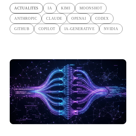
ACTUALITES
IA
KIMI
MOONSHOT
ANTHROPIC
CLAUDE
OPENAI
CODEX
GITHUB
COPILOT
IA-GENERATIVE
NVIDIA