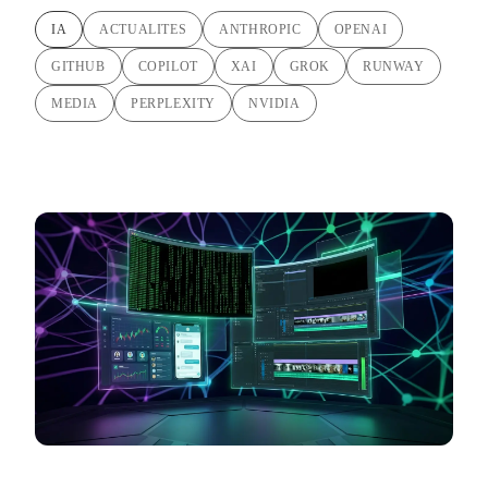
IA
ACTUALITES
ANTHROPIC
OPENAI
GITHUB
COPILOT
XAI
GROK
RUNWAY
MEDIA
PERPLEXITY
NVIDIA