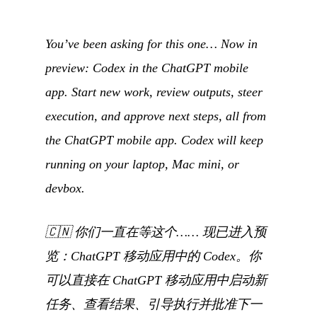
You’ve been asking for this one… Now in
preview: Codex in the ChatGPT mobile
app. Start new work, review outputs, steer
execution, and approve next steps, all from
the ChatGPT mobile app. Codex will keep
running on your laptop, Mac mini, or
devbox.
🇨🇳
你们一直在等这个…… 现已进入预
览：ChatGPT 移动应用中的 Codex。你
可以直接在 ChatGPT 移动应用中启动新
任务、查看结果、引导执行并批准下一