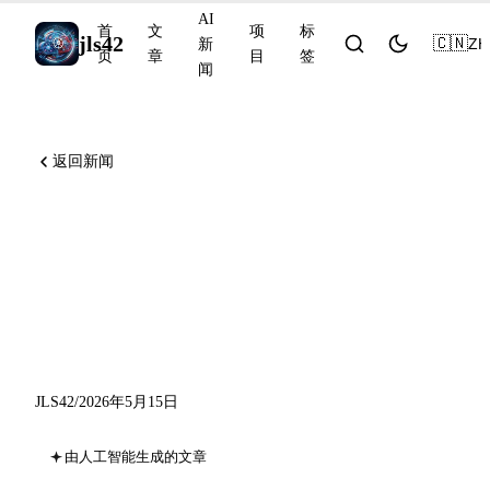
AI
首
文
项
标
jls42
🇨🇳
ZH
新
页
章
目
签
闻
返回新闻
Runway Agent、Grok Build
CLI、ChatGPT 个人理财、
Copilot App 桌面版与 2028 年
AI 竞争情景
JLS42
/
2026年5月15日
由人工智能生成的文章