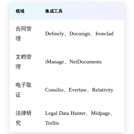
领域
集成工具
合同管
Definely、Docusign、Ironclad
理
文档管
iManage、NetDocuments
理
电子取
Consilio、Everlaw、Relativity
证
法律研
Legal Data Hunter、Midpage、
究
Trellis