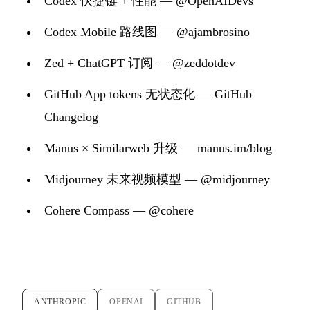
Codex 快捷键 + 性能 — @OpenAIDevs
Codex Mobile 路线图 — @ajambrosino
Zed + ChatGPT 订阅 — @zeddotdev
GitHub App tokens 无状态化 — GitHub
Changelog
Manus × Similarweb 升级 — manus.im/blog
Midjourney 未来视频模型 — @midjourney
Cohere Compass — @cohere
ANTHROPIC
OPENAI
GITHUB