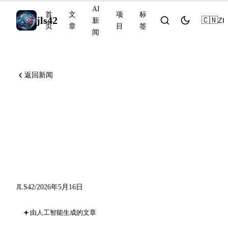
AI
首
文
项
标
jls42
🇨🇳
ZH
新
页
章
目
签
闻
返回新闻
Anthropic 6月15日起推出程
序化使用信用额度，Codex
UI 优化，GitHub App tokens
无状态化
JLS42
/
2026年5月16日
由人工智能生成的文章