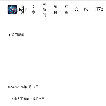
AI
首
文
项
标
jls42
🇨🇳
ZH
新
页
章
目
签
闻
返回新闻
AI 新闻 2026年1月17日：
ChatGPT Go 全球发布，
Anthropic 进驻印度，
MedGemma
JLS42
/
2026年1月17日
由人工智能生成的文章