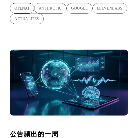
OPENAI
ANTHROPIC
GOOGLE
ELEVENLABS
ACTUALITES
公告频出的一周