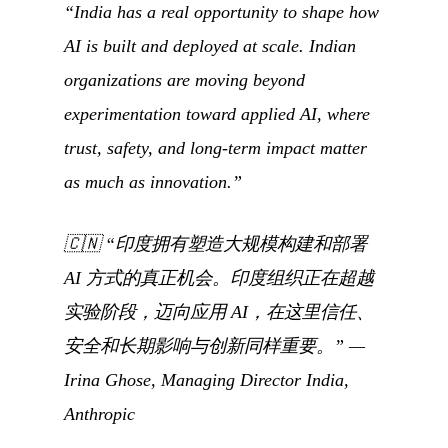
“India has a real opportunity to shape how
AI is built and deployed at scale. Indian
organizations are moving beyond
experimentation toward applied AI, where
trust, safety, and long-term impact matter
as much as innovation.”
🇨🇳
“印度拥有塑造大规模构建和部署
AI 方式的真正机会。印度组织正在超越
实验阶段，迈向应用 AI，在这里信任、
安全和长期影响与创新同样重要。”
—
Irina Ghose, Managing Director India,
Anthropic