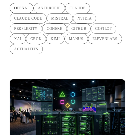
OPENAI
ANTHROPIC
CLAUDE
CLAUDE-CODE
MISTRAL
NVIDIA
PERPLEXITY
COHERE
GITHUB
COPILOT
XAI
GROK
KIMI
MANUS
ELEVENLABS
ACTUALITES