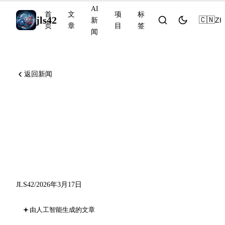
AI
首
文
项
标
jls42
🇨🇳
ZH
新
页
章
目
签
闻
返回新闻
OpenAI 推出 GPT-5.4 mini 和
nano，Mistral 加入 NVIDIA
Nemotron 联盟，Perplexity
Comet Enterprise 上线
JLS42
/
2026年3月17日
由人工智能生成的文章