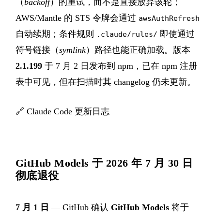
（
backoff
）的重试，而不是直接放弃该轮；
AWS/Mantle 的 STS 令牌会通过
awsAuthRefresh
自动续期；条件规则
即使通过
.claude/rules/
符号链接（
symlink
）路径也能正确加载。版本
2.1.199
于 7 月 2 日发布到 npm，已在 npm 注册
表中可见，但在扫描时其 changelog 仍未更新。
🔗
Claude Code 更新日志
GitHub Models 于 2026 年 7 月 30 日
彻底退役
7 月 1 日
— GitHub 确认
GitHub Models
将于