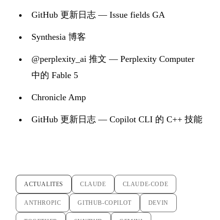
GitHub 更新日志 — Issue fields GA
Synthesia 博客
@perplexity_ai 推文 — Perplexity Computer
中的 Fable 5
Chronicle Amp
GitHub 更新日志 — Copilot CLI 的 C++ 技能
ACTUALITES
CLAUDE
CLAUDE-CODE
ANTHROPIC
GITHUB-COPILOT
DEVIN