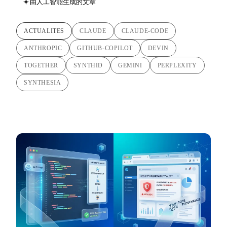
由人工智能生成的文章
ACTUALITES
CLAUDE
CLAUDE-CODE
ANTHROPIC
GITHUB-COPILOT
DEVIN
TOGETHER
SYNTHID
GEMINI
PERPLEXITY
SYNTHESIA