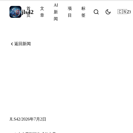
AI
首
文
项
标
jls42
🇨🇳
ZH
新
页
章
目
签
闻
返回新闻
Claude Code v2.1.198 搭载
Chrome GA 与自动 PR 草
稿，GitHub Models 于 7 月
30 日退役，Devin Security
Remediation 计划
JLS42
/
2026年7月2日