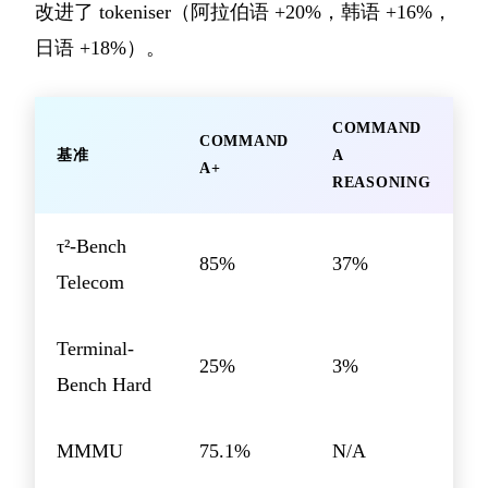
改进了 tokeniser（阿拉伯语 +20%，韩语 +16%，
日语 +18%）。
COMMAND
COMMAND
基准
A
A+
REASONING
τ²-Bench
85%
37%
Telecom
Terminal-
25%
3%
Bench Hard
MMMU
75.1%
N/A