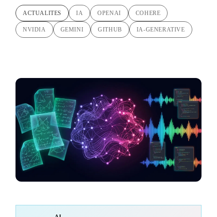
ACTUALITES
IA
OPENAI
COHERE
NVIDIA
GEMINI
GITHUB
IA-GENERATIVE
AI-