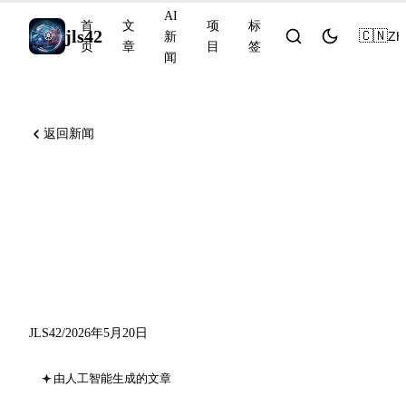
AI
首
文
项
标
jls42
🇨🇳
ZH
新
页
章
目
签
闻
返回新闻
OpenAI 驳斥 80 年前的
Erdős 猜想，Cohere
Command A+ 开源，NVIDIA
Nemotron-Labs-Diffusion
JLS42
/
2026年5月20日
由人工智能生成的文章