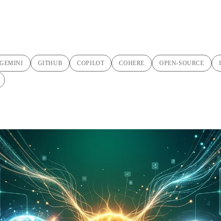
GEMINI
GITHUB
COPILOT
COHERE
OPEN-SOURCE