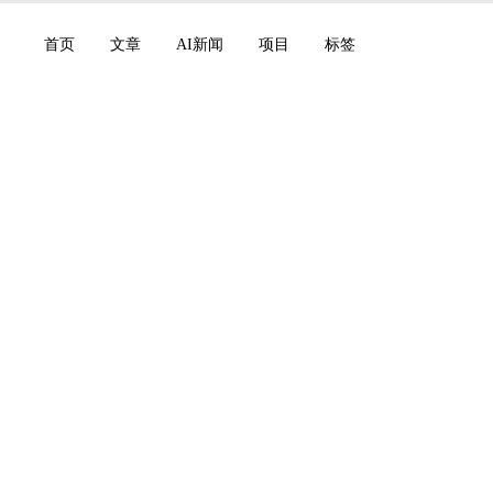
首页
文章
AI新闻
项目
标签
 Sol、Terra 和 Lun
ic Economic Index，
bras：2026 年 6 月 2