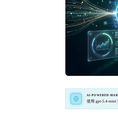
AI-POWERED-MA
使用 gpt-5.4-