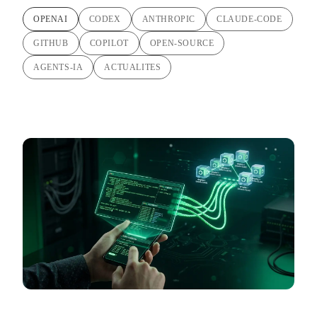
OPENAI
CODEX
ANTHROPIC
CLAUDE-CODE
GITHUB
COPILOT
OPEN-SOURCE
AGENTS-IA
ACTUALITES