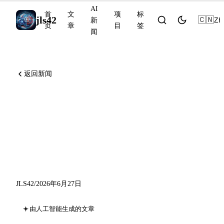
AI
首
文
项
标
jls42
🇨🇳
ZH
新
页
章
目
签
闻
返回新闻
Codex Remote 正式可用，
Sakana Fugu-Ultra 登陆
Vercel AI Gateway：2026 年 6
月 27 日 AI 观察
JLS42
/
2026年6月27日
由人工智能生成的文章