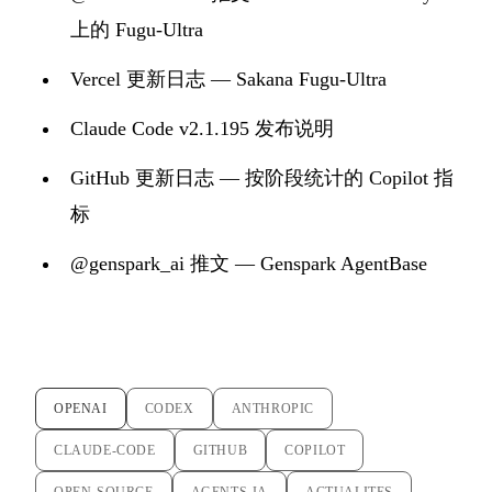
上的 Fugu-Ultra
Vercel 更新日志 — Sakana Fugu-Ultra
Claude Code v2.1.195 发布说明
GitHub 更新日志 — 按阶段统计的 Copilot 指
标
@genspark_ai 推文 — Genspark AgentBase
OPENAI
CODEX
ANTHROPIC
CLAUDE-CODE
GITHUB
COPILOT