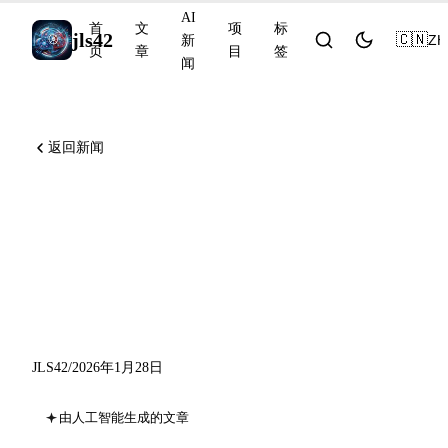
AI
首
文
项
标
jls42
🇨🇳
ZH
新
页
章
目
签
闻
返回新闻
AI 新闻 2026年1月28日：
Chrome 中的 Gemini、
OpenAI Prism、Claude 交互
式工具
JLS42
/
2026年1月28日
由人工智能生成的文章