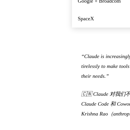
Google + Broadcom
SpaceX
“Claude is increasingl
tirelessly to make too
their needs.”
🇨🇳
Claude 
Claude Code 
Krishna Rao（anthropi