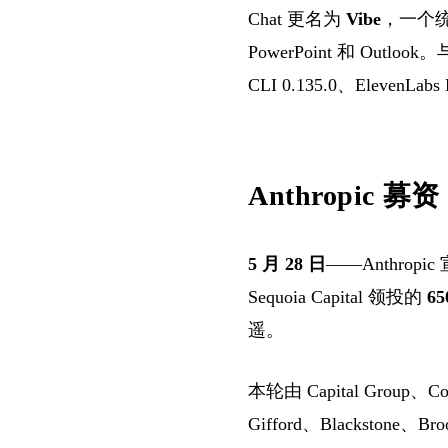
Chat 更名为
Vibe
，一个统一
PowerPoint 和 Outlook
CLI 0.135.0、ElevenL
Anthropic 募
5 月 28 日
——Anthropic
Sequoia Capital 领投的
6
遥。
本轮由 Capital Group、C
Gifford、Blackstone、Broo