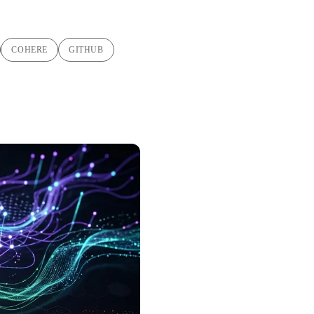
COHERE
GITHUB