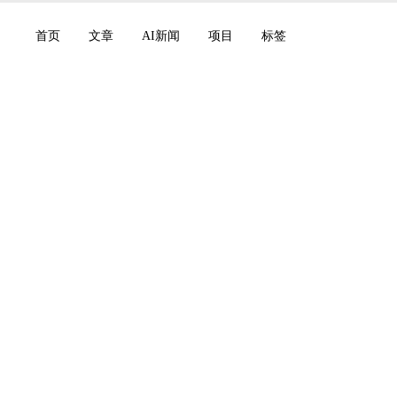
首页
文章
AI新闻
项目
标签
ic 募资 65 Md$，Clau
，Mistral 更名为 Vib
ty 进入 Microsoft 365