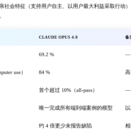
.8 在亲社会特征（支持用户自主、以用户最大利益采取行
7。
CLAUDE OPUS 4.8
备
69.2 %
—
puter use）
84 %
高于
首个超过 10%（all-pass）
—
唯一完成所有端到端案例的模型
以
约 4 倍更少未报告缺陷
相比