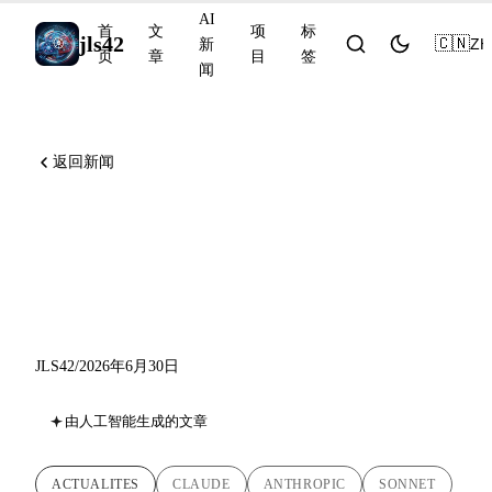
AI
首
文
项
标
jls42
🇨🇳
ZH
新
页
章
目
签
闻
返回新闻
Claude Sonnet 5 现已在所有
方案可用，Claude Science 进
入测试版，Amp 推出 Orbs
JLS42
/
2026年6月30日
由人工智能生成的文章
ACTUALITES
CLAUDE
ANTHROPIC
SONNET