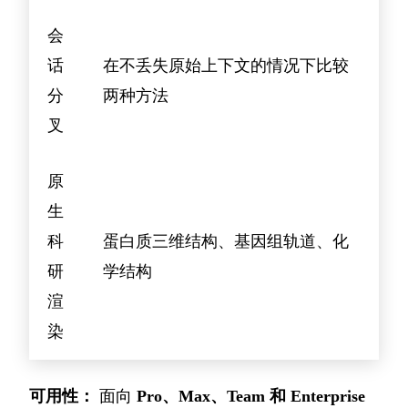
会
话
在不丢失原始上下文的情况下比较
分
两种方法
叉
原
生
科
蛋白质三维结构、基因组轨道、化
研
学结构
渲
染
可用性：
面向
Pro、Max、Team 和 Enterprise