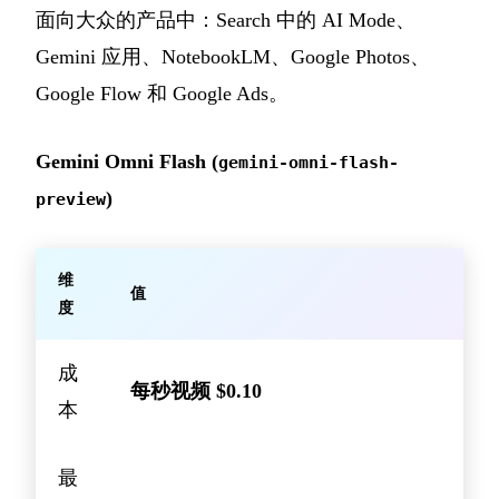
面向大众的产品中：Search 中的 AI Mode、
Gemini 应用、NotebookLM、Google Photos、
Google Flow 和 Google Ads。
Gemini Omni Flash (
gemini-omni-flash-
)
preview
维
值
度
成
每秒视频 $0.10
本
最