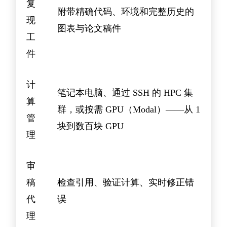
复
附带精确代码、环境和完整历史的
现
图表与论文稿件
工
件
计
笔记本电脑、通过 SSH 的 HPC 集
算
群，或按需 GPU（Modal）——从 1
管
块到数百块 GPU
理
审
稿
检查引用、验证计算、实时修正错
代
误
理