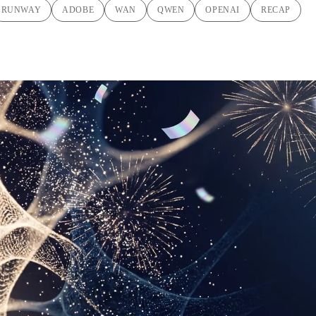
RUNWAY
ADOBE
WAN
QWEN
OPENAI
RECAP