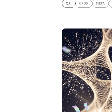
XAI
GROK
META