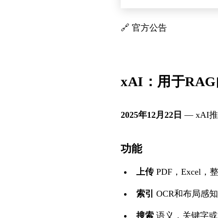
🔗
官方公告
xAI：用于RAG的C
2025年12月22日
— xAI
功能
上传
PDF，Excel
索引
OCR和布局感
搜索
语义，关键字或混合（rer