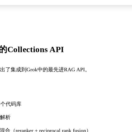
ollections API
推出了集成到Grok中的最先进RAG API。
，整个代码库
知解析
anker + reciprocal rank fusion）