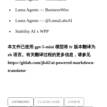
Luma Agents — BusinessWire
Luma Agents — @LumaLabsAI
Stability AI x WPP
本文件已使用 gpt-5-mini 模型将 fr 版本翻译为
zh 语言。有关翻译过程的更多信息，请参见
https://gitlab.com/jls42/ai-powered-markdown-
translator
ANTHROPIC
CLAUDE-CODE
GITHUB