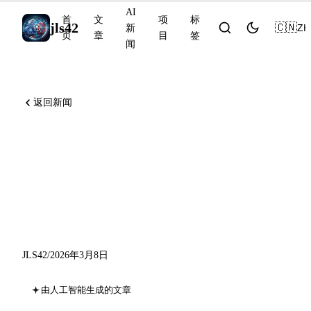
AI
首
文
项
标
jls42
🇨🇳
ZH
新
页
章
目
签
闻
返回新闻
Claude Code /loop 为您规划
任务，Copilot VS Code
v1.110 部署 agent plugins，
Pika 推出 AI Selves
JLS42
/
2026年3月8日
由人工智能生成的文章