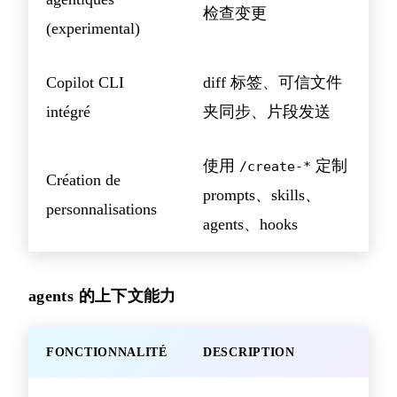
检查变更
(experimental)
Copilot CLI
diff 标签、可信文件
intégré
夹同步、片段发送
使用
定制
/create-*
Création de
prompts、skills、
personnalisations
agents、hooks
agents 的上下文能力
FONCTIONNALITÉ
DESCRIPTION