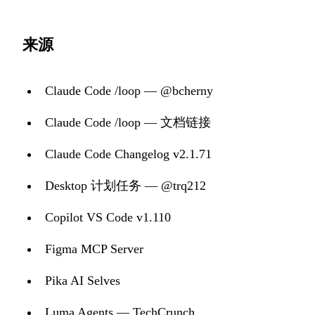
来源
Claude Code /loop — @bcherny
Claude Code /loop — 文档链接
Claude Code Changelog v2.1.71
Desktop 计划任务 — @trq212
Copilot VS Code v1.110
Figma MCP Server
Pika AI Selves
Luma Agents — TechCrunch