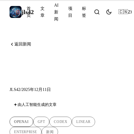
AI
首
文
项
标
jls42
🇨🇳
ZH
新
页
章
目
签
闻
返回新闻
GPT-5.2 和 Codex for
Linear：OpenAI 奠定基础
JLS42
/
2025年12月11日
由人工智能生成的文章
OPENAI
GPT
CODEX
LINEAR
ENTERPRISE
新闻