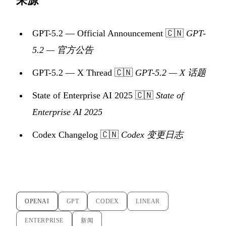
来源
GPT-5.2 — Official Announcement
🇨🇳
GPT-
5.2 — 官方公告
GPT-5.2 — X Thread
🇨🇳
GPT-5.2 — X 话题
State of Enterprise AI 2025
🇨🇳
State of
Enterprise AI 2025
Codex Changelog
🇨🇳
Codex 变更日志
OPENAI
GPT
CODEX
LINEAR
ENTERPRISE
新闻