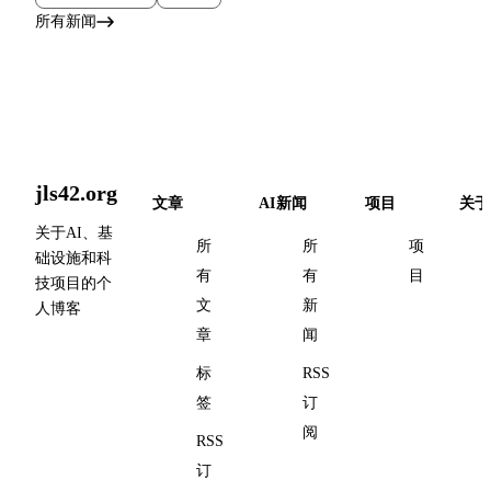
所有新闻
jls42.org
文章
AI新闻
项目
关于
关于AI、基
所
所
项
础设施和科
有
有
目
技项目的个
文
新
人博客
章
闻
标
RSS
签
订
阅
RSS
订